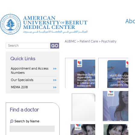
Abo
AUBMC
>
Patient Care
>
Psychiatry
Quick Links
Appointment and Access
Numbers
Our Specialists
MEMA 2018
Attention Deficit
اضطراب قلة الانتباه
Hyperactivity Disorder
والحركة المفرطة عند
(ADHD)
الأطفال والمراهقين
Find a doctor
Search by Name
التوحد عند الأولاد
والمراهقين
Bipolar Disorder